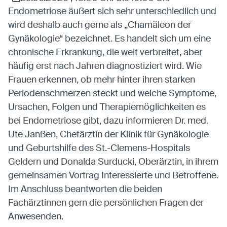
Anbieter:
Eigentümer dieser Website
Endometriose äußert sich sehr unterschiedlich und
Zweck:
Speichert die vom Benutzer ausgewählten
wird deshalb auch gerne als „Chamäleon der
Cookieeinstellungen.
Gynäkologie“ bezeichnet. Es handelt sich um eine
Cookie Laufzeit:
2 Wochen
chronische Erkrankung, die weit verbreitet, aber
häufig erst nach Jahren diagnostiziert wird. Wie
Externe Medien
Frauen erkennen, ob mehr hinter ihren starken
Mit Ihrer Zustimmung erlauben Sie das Laden von
Periodenschmerzen steckt und welche Symptome,
externen Medien.
Ursachen, Folgen und Therapiemöglichkeiten es
bei Endometriose gibt, dazu informieren Dr. med.
Vimeo
Ute Janßen, Chefärztin der Klinik für Gynäkologie
Anbieter:
Vimeo Inc.
Zweck:
Verwendung um Vimeo-Videoinhalte zu
und Geburtshilfe des St.-Clemens-Hospitals
entsperren.
Geldern und Donalda Surducki, Oberärztin, in ihrem
gemeinsamen Vortrag Interessierte und Betroffene.
Youtube
Im Anschluss beantworten die beiden
Anbieter:
Youtube LLC
Fachärztinnen gern die persönlichen Fragen der
Zweck:
Verwendung um Youtube-Videoinhalte zu
Anwesenden.
entsperren.