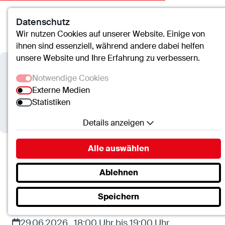
Datenschutz
Kontakt
Suche
Menü
Wir nutzen Cookies auf unserer Website. Einige von
ihnen sind essenziell, während andere dabei helfen
unsere Website und Ihre Erfahrung zu verbessern.
Gesundheitscampus St.-Clemens
Notwendige Cookies
Geldern
Externe Medien
Statistiken
VHS-Vortrag: Endometriose
Details anzeigen
Notwendige Cookies
Alle auswählen
Essenzielle Cookies ermöglichen grundlegende
Gesundheitscampus Geldern
Termine
Funktionen und sind für die einwandfreie Funktion
Ablehnen
VHS-Vortrag: Endometriose
der Website erforderlich.
Speichern
SC.Cookie
Name:
mscookie
29.06.2026 , 18:00 Uhr bis 19:00 Uhr