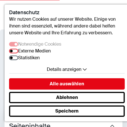
Datenschutz
Kontakt
Suche
Menü
Wir nutzen Cookies auf unserer Website. Einige von
ihnen sind essenziell, während andere dabei helfen
unsere Website und Ihre Erfahrung zu verbessern.
Gesundheitscampus St.-Clemens
Notwendige Cookies
Geldern
Externe Medien
Statistiken
Verwaltung
Details anzeigen
Organisation & Verantwortung
Notwendige Cookies
Alle auswählen
Essenzielle Cookies ermöglichen grundlegende
Funktionen und sind für die einwandfreie Funktion
Ablehnen
der Website erforderlich.
Speichern
SC.Cookie
Name:
mscookie
Seiteninhalte